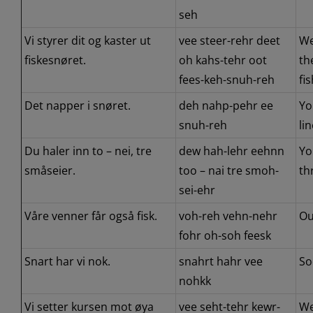
seh
Vi styrer dit og kaster ut
vee steer-rehr deet
We
fiskesnøret.
oh kahs-tehr oot
th
fees-keh-snuh-reh
fis
Det napper i snøret.
deh nahp-pehr ee
Yo
snuh-reh
lin
Du haler inn to – nei, tre
dew hah-lehr eehnn
Yo
småseier.
too – nai tre smoh-
th
sei-ehr
Våre venner får også fisk.
voh-reh vehn-nehr
Ou
fohr oh-soh feesk
Snart har vi nok.
snahrt hahr vee
So
nohkk
Vi setter kursen mot øya
vee seht-tehr kewr-
We