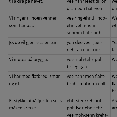
til å dra på havet.
vee hahr leest till oh
we
drah poh hah-veh
on
Vi ringer til noen venner
vee ring-ehr till noo-
We
som har båt.
ehn vehn-nehr
wh
sohmm hahr boht
Jo, de vil gjerne ta en tur.
yoh dee veell jaer-
Ye
neh tah ehn toor
tak
Vi møtes på brygga.
vee muh-tehs poh
We
breeg-gah
Vi har med flatbrød, smør
vee hahr meh flaht-
We
og øl.
bruh smuhr oh uhll
fl
be
Et stykke utpå fjorden ser vi
ehtt steekkeh oot-
A 
måsen kretse.
poh fyor-ehn sehr
ar
vee moh-sehn kreht-