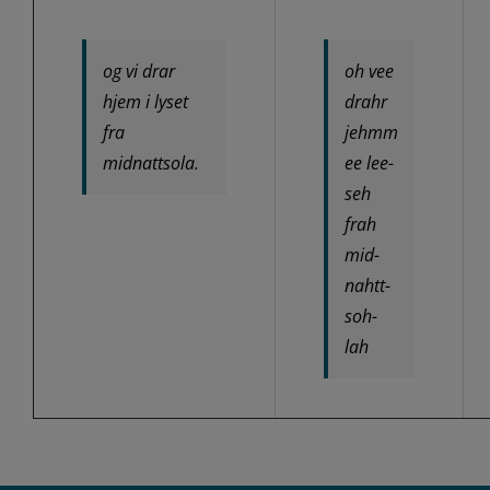
og vi drar
oh vee
hjem i lyset
drahr
fra
jehmm
midnattsola.
ee lee-
seh
frah
mid-
nahtt-
soh-
lah