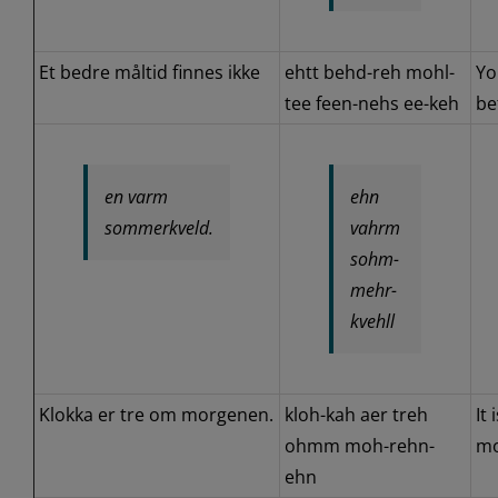
Et bedre måltid finnes ikke
ehtt behd-reh mohl-
Yo
tee feen-nehs ee-keh
be
en varm
ehn
sommerkveld.
vahrm
sohm-
mehr-
kvehll
Klokka er tre om morgenen.
kloh-kah aer treh
It 
ohmm moh-rehn-
mo
ehn