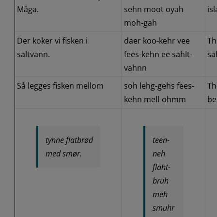
Måga.
sehn moot oyah
is
moh-gah
Der koker vi fisken i
daer koo-kehr vee
Th
saltvann.
fees-kehn ee sahlt-
sa
vahnn
Så legges fisken mellom
soh lehg-gehs fees-
Th
kehn mell-ohmm
be
tynne flatbrød
teen-
med smør.
neh
flaht-
bruh
meh
smuhr