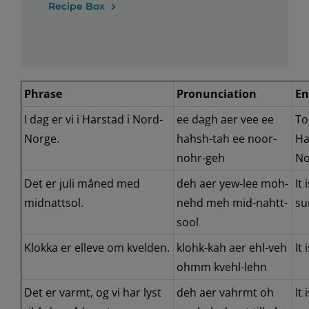
Recipe Box
Phrase
Pronunciation
En
I dag er vi i Harstad i Nord-
ee dagh aer vee ee
To
Norge.
hahsh-tah ee noor-
Ha
nohr-geh
No
Det er juli måned med
deh aer yew-lee moh-
It
midnattsol.
nehd meh mid-nahtt-
su
sool
Klokka er elleve om kvelden.
klohk-kah aer ehl-veh
It 
ohmm kvehl-lehn
Det er varmt, og vi har lyst
deh aer vahrmt oh
It